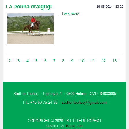
La Donna drægtig!
16-06-2014 - 13:29
...
Læs mere
2
3
4
5
6
7
8
9
10
11
12
13
Stutteri Tophøj
Tophøjvej 4
9500 Hobro
CVR: 34033005
Tlf.: +45 60 76 24 93
stutteritophoej@gmail.com
COPYRIGHT © 2026 - STUTTERI TOPHØJ
UDVIKLET AF
GO2NET.DK