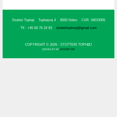
Stutteri Tophøj
Tophøjvej 4
9500 Hobro
CVR: 34033005
Tlf.: +45 60 76 24 93
stutteritophoej@gmail.com
COPYRIGHT © 2026 - STUTTERI TOPHØJ
UDVIKLET AF
GO2NET.DK