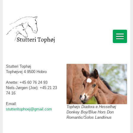
Stutteri Tophøj
Tophøjvej 4 9500 Hobro
Anette: +45 60 76 24 93
Niels-Jørgen (Joe): +45 21 23
74 16
Email:
Tophøjs Diadora e.Hesselhøj
stutteritophoej@gmail.com
Donkey Boy/Blue Hors Don
Romantic/Solos Landtinus