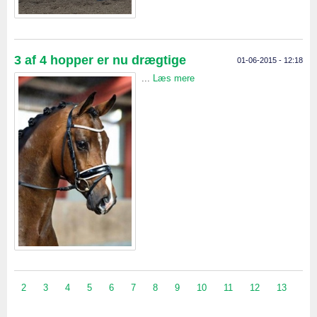
3 af 4 hopper er nu drægtige
01-06-2015 - 12:18
...
Læs mere
2
3
4
5
6
7
8
9
10
11
12
13