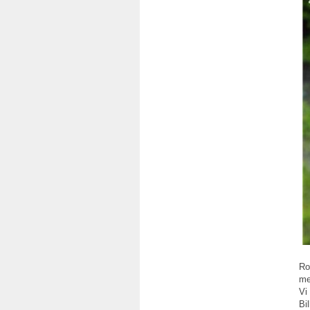
Ro
me
Vi
Bi