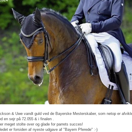
ckson & Uwe vandt guld ved de Bayerske Mesterskaber, som netop er afvikle
d en sejr på 72.055 & i finalen .
 er meget stolte over og glade for parrets succes!
lledet er forsiden af nyeste udgave af "Bayern Pferede" :-)