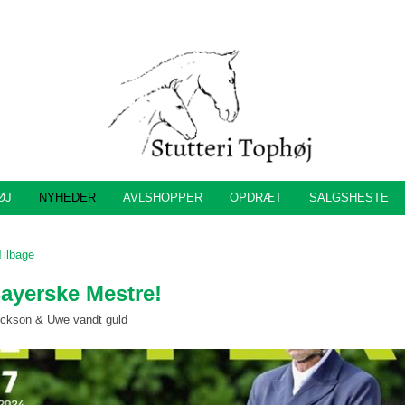
ØJ
NYHEDER
AVLSHOPPER
OPDRÆT
SALGSHESTE
Tilbage
ayerske Mestre!
ckson & Uwe vandt guld