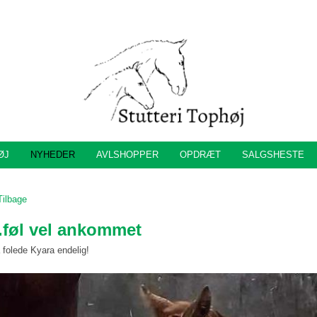
ØJ
NYHEDER
AVLSHOPPER
OPDRÆT
SALGSHESTE
Tilbage
.føl vel ankommet
 folede Kyara endelig!