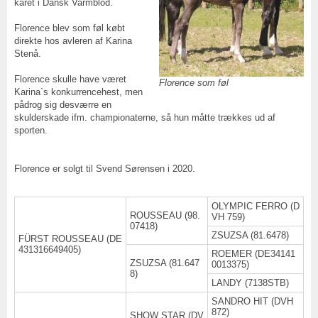
kåret i Dansk Varmblod.
Florence blev som føl købt
direkte hos avleren af Karina
Stenå.
Florence skulle have været
Florence som føl
Karina`s konkurrencehest, men
pådrog sig desværre en
skulderskade ifm. championaterne, så hun måtte trækkes ud af
sporten.
Florence er solgt til Svend Sørensen i 2020.
OLYMPIC FERRO (D
ROUSSEAU (98.
VH 759)
07418)
ZSUZSA (81.6478)
FÜRST ROUSSEAU (DE
431316649405)
ROEMER (DE34141
ZSUZSA (81.647
0013375)
8)
LANDY (7138STB)
SANDRO HIT (DVH
872)
SHOW STAR (DV