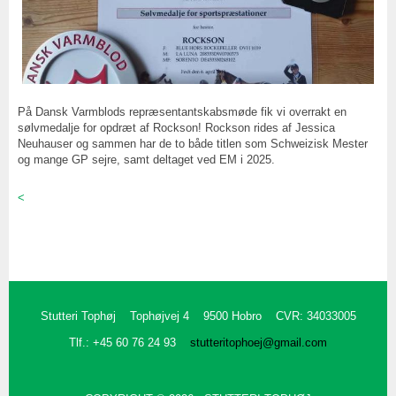
På Dansk Varmblods repræsentantskabsmøde fik vi overrakt en
sølvmedalje for opdræt af Rockson! Rockson rides af Jessica
Neuhauser og sammen har de to både titlen som Schweizisk Mester
og mange GP sejre, samt deltaget ved EM i 2025.
<
Stutteri Tophøj
Tophøjvej 4
9500 Hobro
CVR: 34033005
Tlf.: +45 60 76 24 93
stutteritophoej@gmail.com