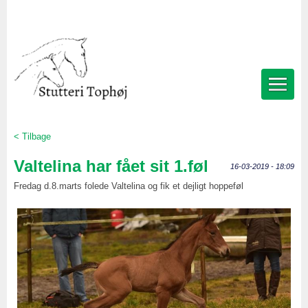
< Tilbage
Valtelina har fået sit 1.føl
16-03-2019 - 18:09
Fredag d.8.marts folede Valtelina og fik et dejligt hoppeføl