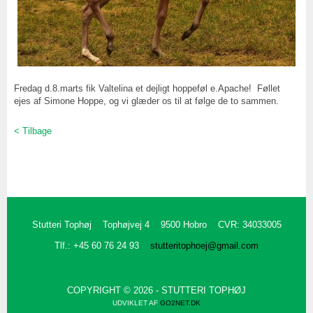
Fredag d.8.marts fik Valtelina et dejligt hoppeføl e.Apache! Føllet
ejes af Simone Hoppe, og vi glæder os til at følge de to sammen.
< Tilbage
Stutteri Tophøj
Tophøjvej 4
9500 Hobro
CVR: 34033005
Tlf.: +45 60 76 24 93
stutteritophoej@gmail.com
COPYRIGHT © 2026 - STUTTERI TOPHØJ
UDVIKLET AF
GO2NET.DK