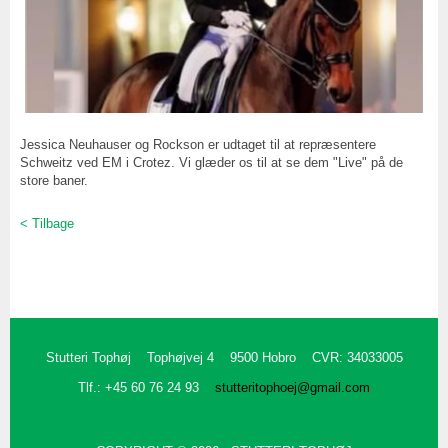
Jessica Neuhauser og Rockson er udtaget til at repræsentere
Schweitz ved EM i Crotez. Vi glæder os til at se dem "Live" på de
store baner.
< Tilbage
Stutteri Tophøj
Tophøjvej 4
9500 Hobro
CVR: 34033005
Tlf.: +45 60 76 24 93
stutteritophoej@gmail.com